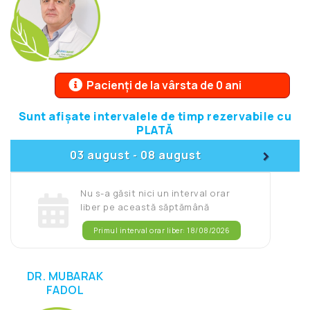
Pacienți de la vârsta de 0 ani
Sunt afișate intervalele de timp rezervabile cu
PLATĂ
>
03 august
08 august
-
Nu s-a găsit nici un interval orar
liber pe această săptămână
Primul interval orar liber: 18/08/2026
DR. MUBARAK
FADOL