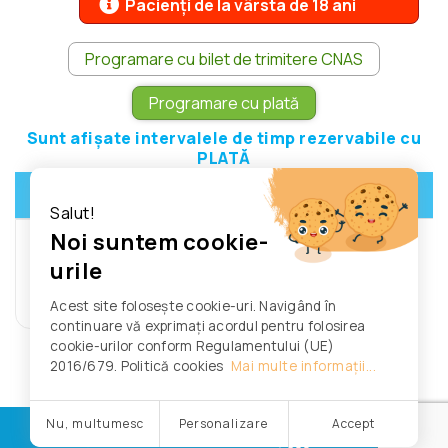
Pacienți de la vârsta de 18 ani
Programare cu bilet de trimitere CNAS
Programare cu plată
Sunt afișate intervalele de timp rezervabile cu
PLATĂ
>
03 august
08 august
-
Salut!
Noi suntem cookie-
Nu s-a găsit nici un interval orar
urile
liber pe această săptămână
Primul interval orar liber: 13/08/2026
Acest site folosește cookie-uri. Navigând în
continuare vă exprimați acordul pentru folosirea
cookie-urilor conform Regulamentului (UE)
2016/679. Politică cookies
Mai multe informații...
Nu, multumesc
Personalizare
Accept
© Clinica Korall.
Powered by