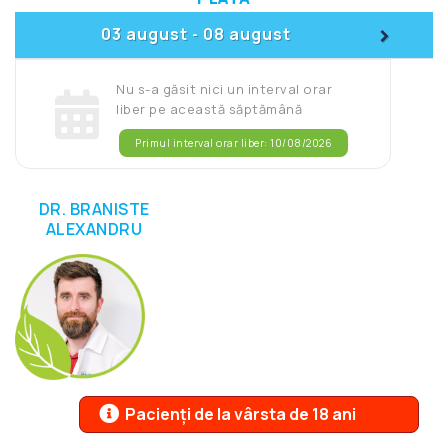
>
03 august
08 august
-
Nu s-a găsit nici un interval orar
liber pe această săptămână
Primul interval orar liber: 10/08/2026
DR. BRANISTE
ALEXANDRU
Pacienți de la vârsta de 18 ani