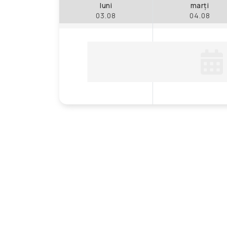
luni
marți
03.08
04.08