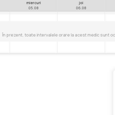
miercuri
joi
05.08
06.08
În prezent, toate intervalele orare la acest medic sunt o