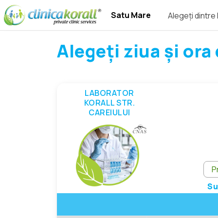
Satu Mare
Alegeți dintre 
Alegeți ziua și or
LABORATOR
KORALL STR.
CAREIULUI
P
Su