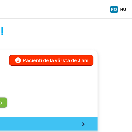
RO
HU
!
Pacienți de la vârsta de 3 ani
ă
>