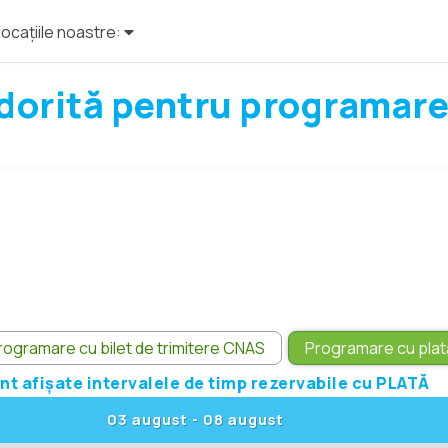
locațiile noastre:
a dorită pentru programare
rogramare cu bilet de trimitere CNAS
Programare cu plat
nt afișate intervalele de timp rezervabile cu PLATĂ
03 august
-
08 august