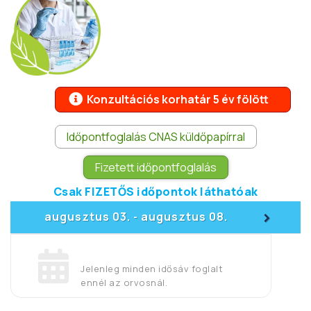
Konzultációs korhatár 5 év fölött
Időpontfoglalás CNAS küldőpapírral
Fizetett időpontfoglalás
Csak FIZETŐS időpontok láthatóak
>
augusztus 03.
augusztus 08.
-
Jelenleg minden idősáv foglalt
ennél az orvosnál.