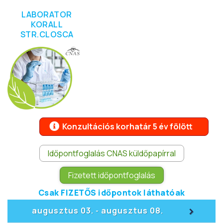
LABORATOR
KORALL
STR.CLOSCA
Konzultációs korhatár 5 év fölött
Időpontfoglalás CNAS küldőpapírral
Fizetett időpontfoglalás
Csak FIZETŐS időpontok láthatóak
>
augusztus 03.
augusztus 08.
-