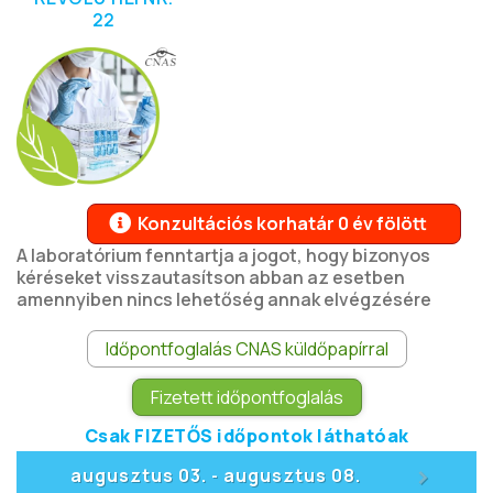
22
Konzultációs korhatár 0 év fölött
A laboratórium fenntartja a jogot, hogy bizonyos
kéréseket visszautasítson abban az esetben
amennyiben nincs lehetőség annak elvégzésére
Időpontfoglalás CNAS küldőpapírral
Fizetett időpontfoglalás
Csak FIZETŐS időpontok láthatóak
>
augusztus 03.
augusztus 08.
-