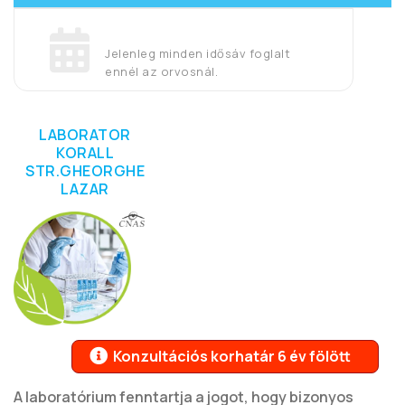
Jelenleg minden idősáv foglalt
ennél az orvosnál.
LABORATOR
KORALL
STR.GHEORGHE
LAZAR
Konzultációs korhatár 6 év fölött
A laboratórium fenntartja a jogot, hogy bizonyos