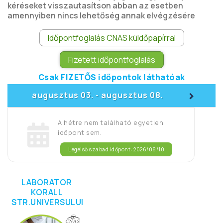
kéréseket visszautasítson abban az esetben
amennyiben nincs lehetőség annak elvégzésére
Időpontfoglalás CNAS küldőpapírral
Fizetett időpontfoglalás
Csak FIZETŐS időpontok láthatóak
>
augusztus 03.
augusztus 08.
-
A hétre nem található egyetlen
időpont sem.
Legelső szabad időpont: 2026/08/10
LABORATOR
KORALL
STR.UNIVERSULUI