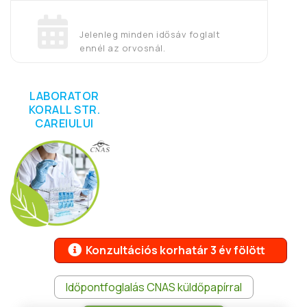
Jelenleg minden idősáv foglalt
ennél az orvosnál.
LABORATOR
KORALL STR.
CAREIULUI
Konzultációs korhatár 3 év fölött
Időpontfoglalás CNAS küldőpapírral