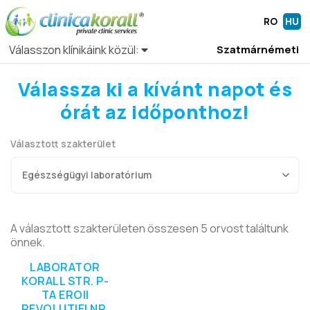
RO
HU
Válasszon klínikáink közül:
Szatmárnémeti
Válassza ki a kívánt napot és
órát az időponthoz!
Választott szakterület
A választott szakterületen összesen 5 orvost találtunk
önnek.
LABORATOR
KORALL STR. P-
TA EROII
REVOLUTIEI NR.