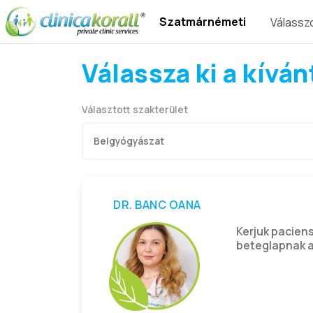
Szatmárnémeti
Válasszo
Válassza ki a kívá
Választott szakterület
DR. BANC OANA
Kerjuk pacien
beteglapnak a