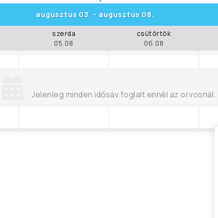
augusztus 03.
-
augusztus 08.
szerda
csütörtök
05.08
06.08
Jelenleg minden idősáv foglalt ennél az orvosnál.