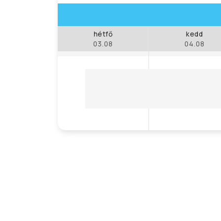
hétfő
kedd
03.08
04.08