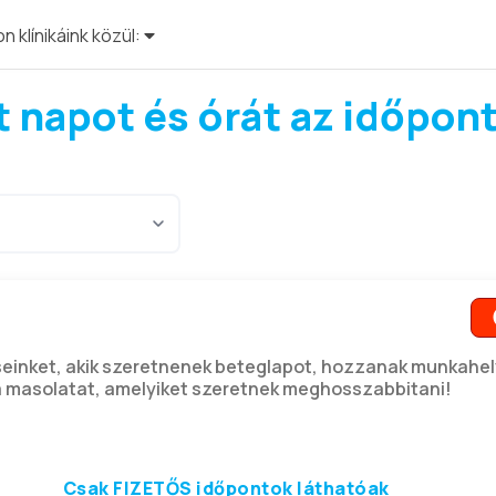
n klínikáink közül:
nt napot és órát az időpon
seinket, akik szeretnenek beteglapot, hozzanak munkahely
 masolatat, amelyiket szeretnek meghosszabbitani!
Csak FIZETŐS időpontok láthatóak