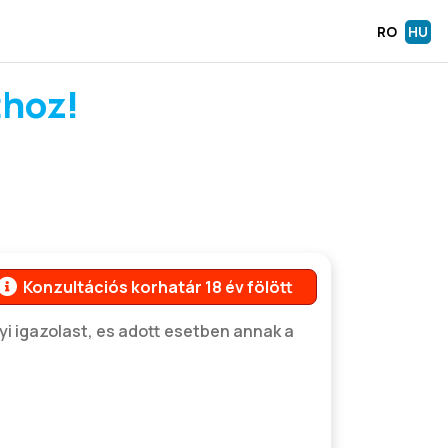
RO
HU
thoz!
Konzultációs korhatár 18 év fölött
i igazolast, es adott esetben annak a