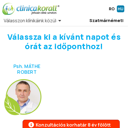
RO
HU
Válasszon klínikáink közül:
Szatmárnémeti
Válassza ki a kívánt napot és
órát az időponthoz!
Psh. MÁTHE
ROBERT
Konzultációs korhatár 8 év fölött