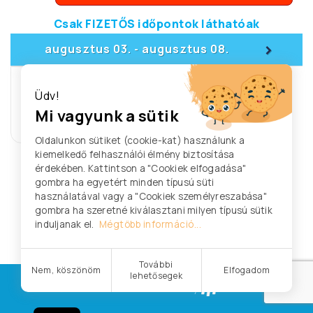
Csak FIZETŐS időpontok láthatóak
>
augusztus 03.
augusztus 08.
-
A hétre nem található egyetlen
Üdv!
időpont sem.
Mi vagyunk a sütik
Legelső szabad időpont: 2026/08/10
Oldalunkon sütiket (cookie-kat) használunk a
kiemelkedő felhasználói élmény biztosítása
érdekében. Kattintson a "Cookiek elfogadása"
gombra ha egyetért minden típusú süti
használatával vagy a "Cookiek személyreszabása"
gombra ha szeretné kiválasztani milyen típusú sütik
induljanak el.
Mégtöbb információ...
További
Nem, köszönöm
Elfogadom
lehetősegek
© Clinica Korall.
Powered by